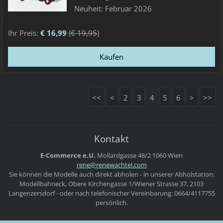
Neuheit: Februar 2026
Ihr Preis:
€ 16,99
(
€ 19,95
)
<<
<
2
3
4
5
6
>
>>
Kontakt
E-Commerce e.U.
Mollardgasse 48/2
1060 Wien
rene@ren
ewachtel
.com
Sie können die Modelle auch direkt abholen - in unserer Abholstation:
Modellbahneck, Obere Kirchengasse 1/Wiener Strasse 37, 2103
Langenzersdorf - oder nach telefonischer Vereinbarung: 0664/4117755
persönlich.