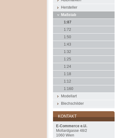
Automarken
Hersteller
Maßstab
1:87
1:72
1:50
1:43
1:32
1:25
1:24
1:18
1:12
1:160
Modellart
Blechschilder
KONTAKT
E-Commerce e.U.
Mollardgasse 48/2
1060 Wien