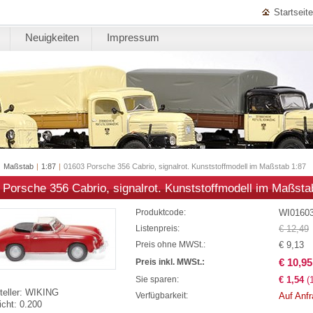
Startseite
Neuigkeiten
Impressum
|
Maßstab
|
1:87
|
01603 Porsche 356 Cabrio, signalrot. Kunststoffmodell im Maßstab 1:87
 Porsche 356 Cabrio, signalrot. Kunststoffmodell im Maßsta
WI0160
Produktcode:
€ 12,49
Listenpreis:
€ 9,13
Preis ohne MWSt.:
€ 10,95
Preis inkl. MWSt.:
€ 1,54
(
Sie sparen:
eller:
WIKING
Auf Anf
Verfügbarkeit:
cht:
0.200