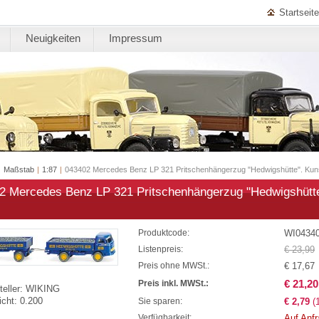
Startseite
Neuigkeiten
Impressum
|
Maßstab
|
1:87
|
043402 Mercedes Benz LP 321 Pritschenhängerzug "Hedwigshütte". Kuns
2 Mercedes Benz LP 321 Pritschenhängerzug "Hedwigshütte
WI0434
Produktcode:
€ 23,99
Listenpreis:
€ 17,67
Preis ohne MWSt.:
€ 21,20
Preis inkl. MWSt.:
eller:
WIKING
cht:
0.200
€ 2,79
(
Sie sparen:
Auf Anf
Verfügbarkeit: