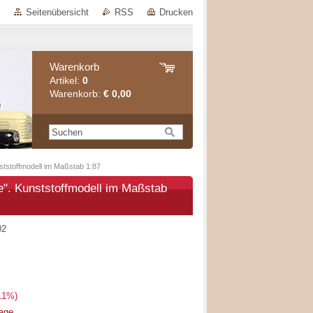
Seitenübersicht
RSS
Drucken
Warenkorb
Artikel:
0
Warenkorb:
€ 0,00
tstoffmodell im Maßstab 1:87
". Kunststoffmodell im Maßstab
02
11%)
rage