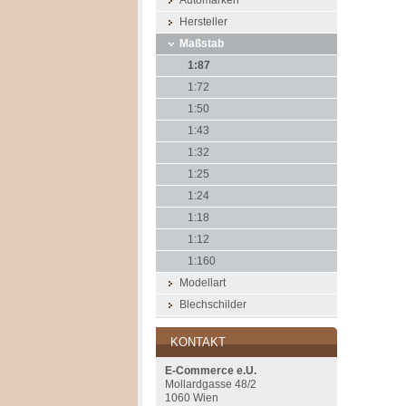
Automarken
Hersteller
Maßstab
1:87
1:72
1:50
1:43
1:32
1:25
1:24
1:18
1:12
1:160
Modellart
Blechschilder
KONTAKT
E-Commerce e.U.
Mollardgasse 48/2
1060 Wien