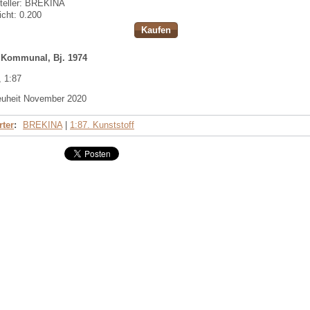
eller:
BREKINA
cht:
0.200
Kaufen
 Kommunal, Bj. 1974
, 1:87
euheit November 2020
ter
:
BREKINA
|
1:87. Kunststoff