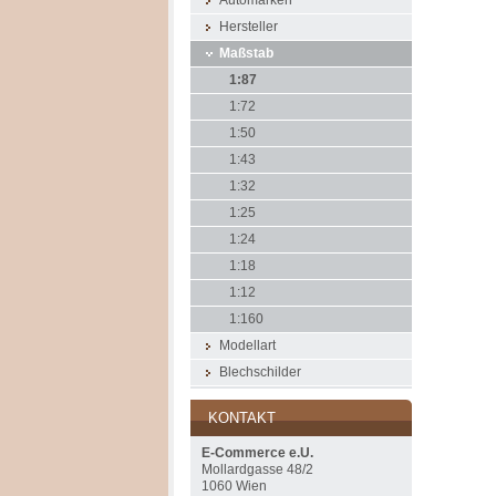
Automarken
Hersteller
Maßstab
1:87
1:72
1:50
1:43
1:32
1:25
1:24
1:18
1:12
1:160
Modellart
Blechschilder
KONTAKT
E-Commerce e.U.
Mollardgasse 48/2
1060 Wien