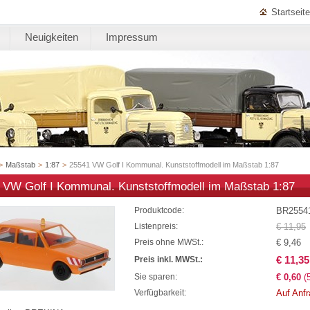
Startseite
Neuigkeiten
Impressum
>
Maßstab
>
1:87
>
25541 VW Golf I Kommunal. Kunststoffmodell im Maßstab 1:87
 VW Golf I Kommunal. Kunststoffmodell im Maßstab 1:87
BR2554
Produktcode:
€ 11,95
Listenpreis:
€ 9,46
Preis ohne MWSt.:
€ 11,35
Preis inkl. MWSt.:
€ 0,60
(
Sie sparen:
Auf Anf
Verfügbarkeit: