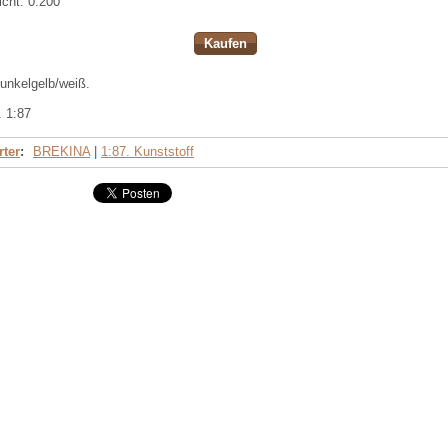
cht:
0.200
Kaufen
unkelgelb/weiß.
. 1:87
ter
:
BREKINA
|
1:87. Kunststoff