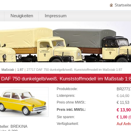
Startseite
Neuigkeiten
Impressum
|
Maßstab
|
1:87
|
27717 DAF 750 dunkelgelb/weiß. Kunststoffmodell im Maßstab 1:87
 DAF 750 dunkelgelb/weiß. Kunststoffmodell im Maßstab 1:
BR2771
Produktcode:
€ 14,90
Listenpreis:
€ 11,53
Preis ohne MWSt.:
€ 13,90
Preis inkl. MWSt.:
€ 1,00
(
Sie sparen:
Auf Anf
Verfügbarkeit:
eller:
BREKINA