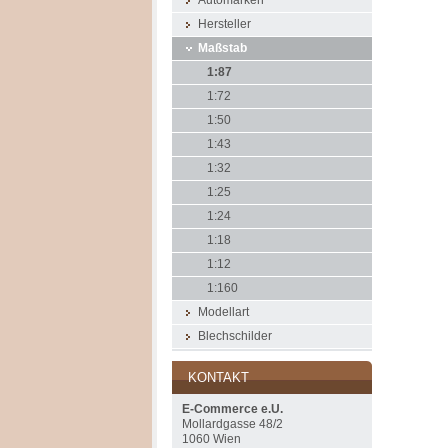
Automarken
Hersteller
Maßstab
1:87
1:72
1:50
1:43
1:32
1:25
1:24
1:18
1:12
1:160
Modellart
Blechschilder
KONTAKT
E-Commerce e.U.
Mollardgasse 48/2
1060 Wien