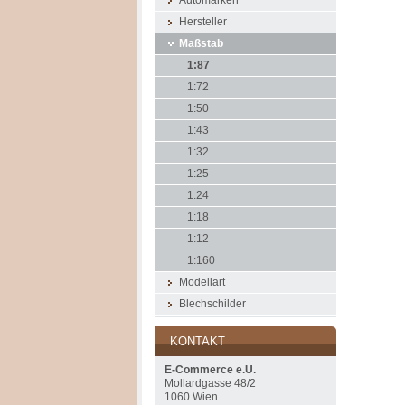
Automarken
Hersteller
Maßstab
1:87
1:72
1:50
1:43
1:32
1:25
1:24
1:18
1:12
1:160
Modellart
Blechschilder
KONTAKT
E-Commerce e.U.
Mollardgasse 48/2
1060 Wien