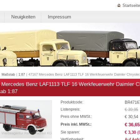
Startseite
Neuigkeiten
Impressum
|
Maßstab
|
1:87
|
47167 Mercedes Benz LAF1113 TLF 16 Werkfeuerwehr Daimler Chrysler. 
 Mercedes Benz LAF1113 TLF 16 Werkfeuerwehr Daimler Chr
ab 1:87
BR4716
Produktcode:
€ 39,95
Listenpreis:
€ 30,54
Preis ohne MWSt.:
€ 36,65
Preis inkl. MWSt.:
€ 3,30
(
Sie sparen:
Auf Anf
Verfügbarkeit: