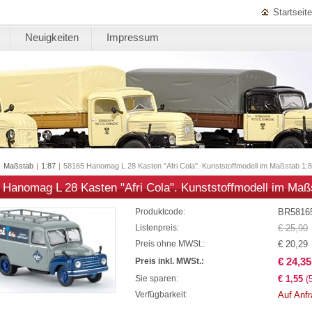
Startseite
Neuigkeiten
Impressum
|
Maßstab
|
1:87
|
58165 Hanomag L 28 Kasten "Afri Cola". Kunststoffmodell im Maßstab 1:
 Hanomag L 28 Kasten "Afri Cola". Kunststoffmodell im Maß
BR5816
Produktcode:
€ 25,90
Listenpreis:
€ 20,29
Preis ohne MWSt.:
€ 24,35
Preis inkl. MWSt.:
€ 1,55
(
Sie sparen:
Auf Anf
Verfügbarkeit: