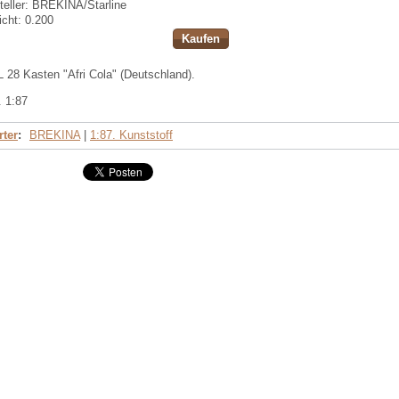
eller:
BREKINA/Starline
cht:
0.200
Kaufen
28 Kasten "Afri Cola" (Deutschland).
. 1:87
ter
:
BREKINA
|
1:87. Kunststoff