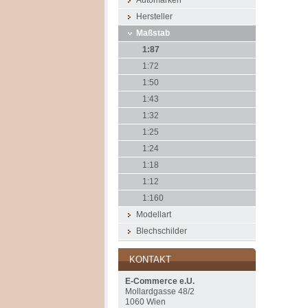
Automarken
Hersteller
Maßstab
1:87
1:72
1:50
1:43
1:32
1:25
1:24
1:18
1:12
1:160
Modellart
Blechschilder
KONTAKT
E-Commerce e.U.
Mollardgasse 48/2
1060 Wien