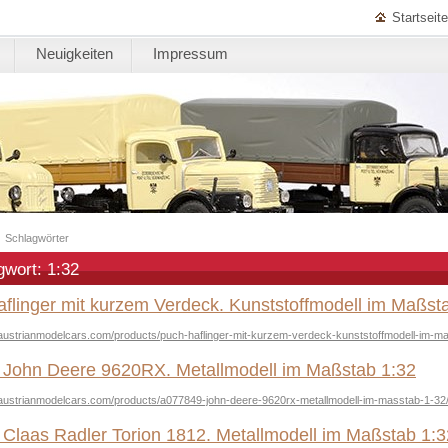
Startseite
Neuigkeiten
Impressum
|
Schlagwörter
gwort: 1:32
flinger mit kurzem Verdeck. Kunststoffmodell im Maßst
austrianmodelcars.com/products/puch-haflinger-mit-kurzem-verdeck-kunststoffmodell-im-m
John Deere 9620RX. Metallmodell im Maßstab 1:32
.austrianmodelcars.com/products/a077849-john-deere-9620rx-metallmodell-im-masstab-1-32
Claas Radler Torion 1812. Metallmodell im Maßstab 1:3