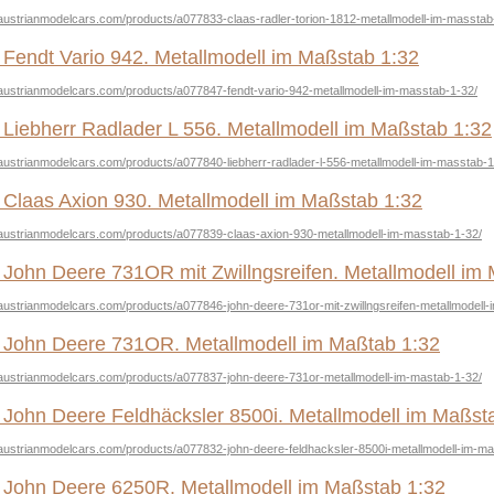
austrianmodelcars.com/products/a077833-claas-radler-torion-1812-metallmodell-im-masstab
Fendt Vario 942. Metallmodell im Maßstab 1:32
austrianmodelcars.com/products/a077847-fendt-vario-942-metallmodell-im-masstab-1-32/
Liebherr Radlader L 556. Metallmodell im Maßstab 1:32
austrianmodelcars.com/products/a077840-liebherr-radlader-l-556-metallmodell-im-masstab-1
Claas Axion 930. Metallmodell im Maßstab 1:32
.austrianmodelcars.com/products/a077839-claas-axion-930-metallmodell-im-masstab-1-32/
John Deere 731OR mit Zwillngsreifen. Metallmodell im
austrianmodelcars.com/products/a077846-john-deere-731or-mit-zwillngsreifen-metallmodell
 John Deere 731OR. Metallmodell im Maßtab 1:32
.austrianmodelcars.com/products/a077837-john-deere-731or-metallmodell-im-mastab-1-32/
John Deere Feldhäcksler 8500i. Metallmodell im Maßst
austrianmodelcars.com/products/a077832-john-deere-feldhacksler-8500i-metallmodell-im-ma
John Deere 6250R. Metallmodell im Maßstab 1:32