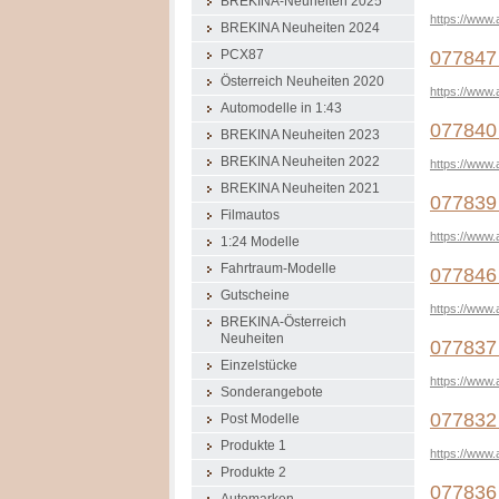
BREKINA-Neuheiten 2025
https://www.
BREKINA Neuheiten 2024
077847 
PCX87
Österreich Neuheiten 2020
https://www.
Automodelle in 1:43
077840 
BREKINA Neuheiten 2023
BREKINA Neuheiten 2022
https://www.
BREKINA Neuheiten 2021
077839 
Filmautos
https://www
1:24 Modelle
Fahrtraum-Modelle
077846 
Gutscheine
https://www.
BREKINA-Österreich
Neuheiten
077837
Einzelstücke
https://www
Sonderangebote
077832 
Post Modelle
Produkte 1
https://www.
Produkte 2
077836 