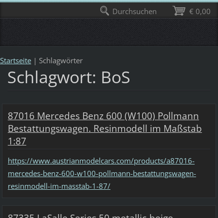
Durchsuchen
€ 0,00
Startseite
|
Schlagwörter
Schlagwort: BoS
87016 Mercedes Benz 600 (W100) Pollmann
Bestattungswagen. Resinmodell im Maßstab
1:87
https://www.austrianmodelcars.com/products/a87016-
mercedes-benz-600-w100-pollmann-bestattungswagen-
resinmodell-im-masstab-1-87/
87335 LaSalle Series 50 metallic-beige.