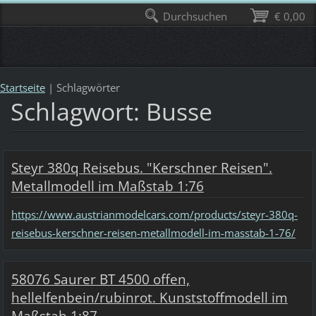
Durchsuchen
€ 0,00
Startseite
|
Schlagwörter
Schlagwort: Busse
Steyr 380q Reisebus. "Kerschner Reisen".
Metallmodell im Maßstab 1:76
https://www.austrianmodelcars.com/products/steyr-380q-
reisebus-kerschner-reisen-metallmodell-im-masstab-1-76/
58076 Saurer BT 4500 offen,
hellelfenbein/rubinrot. Kunststoffmodell im
Maßstab 1:87