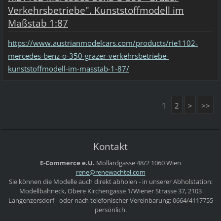
Verkehrsbetriebe". Kunststoffmodell im
Maßstab 1:87
https://www.austrianmodelcars.com/products/rie1102-
mercedes-benz-o-350-grazer-verkehrsbetriebe-
kunststoffmodell-im-masstab-1-87/
1
2
>
>>
Kontakt
E-Commerce e.U.
Mollardgasse 48/2
1060 Wien
rene@ren
ewachtel
.com
Sie können die Modelle auch direkt abholen - in unserer Abholstation:
Modellbahneck, Obere Kirchengasse 1/Wiener Strasse 37, 2103
Langenzersdorf - oder nach telefonischer Vereinbarung: 0664/4117755
persönlich.