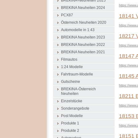
BREKINA-Neuheiten 2025
https://www.
BREKINA Neuheiten 2024
18141 V
PCX87
Österreich Neuheiten 2020
https://www.
Automodelle in 1:43
18217 V
BREKINA Neuheiten 2023
BREKINA Neuheiten 2022
https://www.
BREKINA Neuheiten 2021
18147 A
Filmautos
https://www.
1:24 Modelle
Fahrtraum-Modelle
18145 A
Gutscheine
https://www.
BREKINA-Österreich
Neuheiten
18211 B
Einzelstücke
https://www.
Sonderangebote
18153 B
Post Modelle
Produkte 1
https://www.
Produkte 2
18151 B