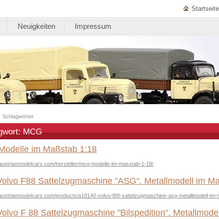
Startseite
Neuigkeiten
Impressum
|
Schlagwörter
gwort: MCG
Modelle im Maßstab 1:18
austrianmodelcars.com/hersteller/mcg-modelle-im-masstab-1-18/
olvo F88 Sattelzugmaschine "ASG". Metallmodell im M
.austrianmodelcars.com/products/a18140-volvo-f88-sattelzugmaschine-asg-metallmodell-im-
olvo F 88 Sattelzugmaschine "Bilspedition". Metallmode