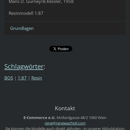
Mans D. Gurney/B.Kessler, 1958
Resinmodell 1:87
Grundlagen
Schlagwörter
:
BOS
|
1:87
|
Resin
Kontakt
E-Commerce e.U.
Mollardgasse 48/2
1060 Wien
rene@ren
ewachtel
.com
Sie können die Modelle auch direkt abholen - in unserer Abholstation: