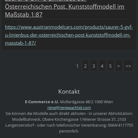
Österreichischen Post, Kunststoffmodell im
Maßstab 1:87
https://www.austrianmodelcars.com/products/saurer-5-gvf-
u-linienbus-der-osterreichischen-post-kunststoffmodell-im-
masstab-1-87/
1
2
3
4
5
>
>>
Kontakt
E-Commerce e.U.
Mollardgasse 48/2
1060 Wien
rene@ren
ewachtel
.com
Sie können die Modelle auch direkt abholen - in unserer Abholstation:
Modellbahneck, Obere Kirchengasse 1/Wiener Strasse 37, 2103
Langenzersdorf - oder nach telefonischer Vereinbarung: 0664/4117755
persönlich.