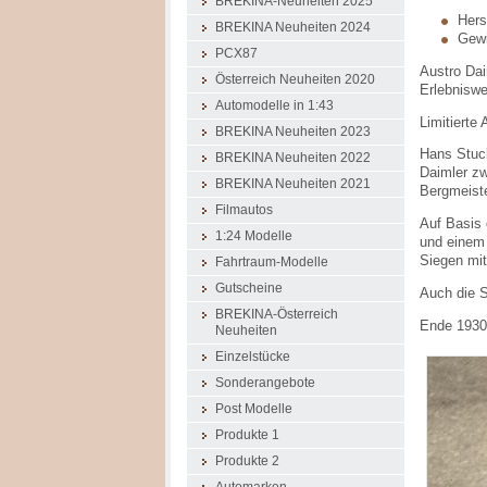
BREKINA-Neuheiten 2025
Herst
BREKINA Neuheiten 2024
Gewi
PCX87
Austro Dai
Österreich Neuheiten 2020
Erlebniswel
Automodelle in 1:43
Limitierte
BREKINA Neuheiten 2023
Hans Stuck
BREKINA Neuheiten 2022
Daimler zw
BREKINA Neuheiten 2021
Bergmeiste
Filmautos
Auf Basis 
1:24 Modelle
und einem 
Siegen mit
Fahrtraum-Modelle
Gutscheine
Auch die 
BREKINA-Österreich
Ende 1930
Neuheiten
Einzelstücke
Sonderangebote
Post Modelle
Produkte 1
Produkte 2