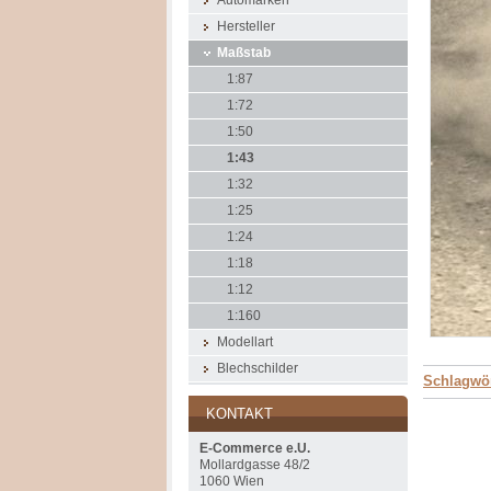
Automarken
Hersteller
Maßstab
1:87
1:72
1:50
1:43
1:32
1:25
1:24
1:18
1:12
1:160
Modellart
Blechschilder
Schlagwör
KONTAKT
E-Commerce e.U.
Mollardgasse 48/2
1060 Wien