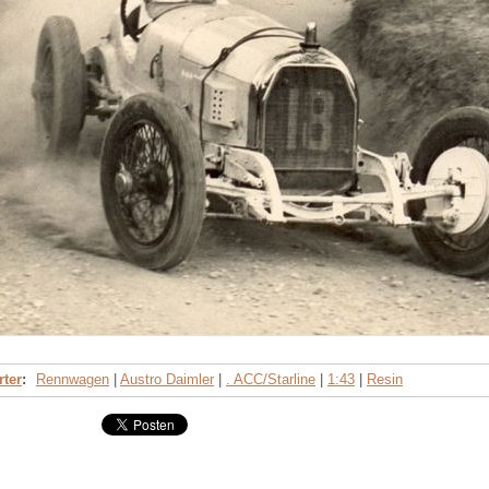
ter
:
Rennwagen
|
Austro Daimler
|
. ACC/Starline
|
1:43
|
Resin