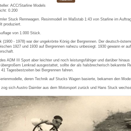
eller:
ACC/Starline Models
cht:
0.200
mler Stuck Rennwagen. Resinmodell im Maßstab 1:43 von Starline im Auftrag 
t produziert.
 Auflage von 1.000 Stück.
 (1900 - 1978) war der ungekrönte König der Bergrennen. Der deutsch-österr
ischen 1927 und 1930 auf Bergrennen nahezu unbesiegt. 1930 gewann er auf
rschaft.
des ADM III Sport aber leichter und noch leistungsfähiger und darüber hinau
übergroßem Lenkrad ausgestattet, sollte der als halsbrecherisch bekannte 
 41 Tagesbestzeiten bei Bergrennen fahren.
Serienmodelle, deren Technik auf Stucks Wagen basierte, bekamen den Mode
 zog sich Austro Daimler aus dem Motorsport zurück und Hans Stuck wechs