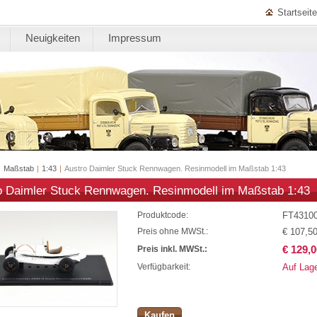
Startseite
Neuigkeiten
Impressum
|
Maßstab
|
1:43
|
Austro Daimler Stuck Rennwagen. Resinmodell im Maßstab 1:43
o Daimler Stuck Rennwagen. Resinmodell im Maßstab 1:43
FT4310
Produktcode:
€ 107,5
Preis ohne MWSt.:
€ 129,0
Preis inkl. MWSt.:
Auf Lag
Verfügbarkeit:
Kaufen