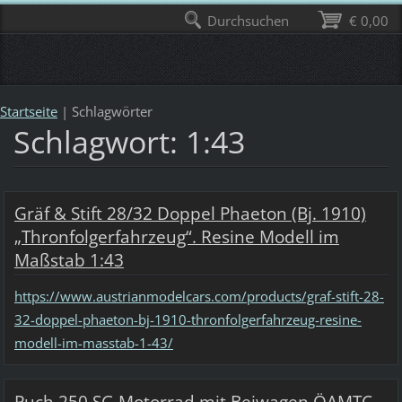
Durchsuchen
€ 0,00
Startseite
|
Schlagwörter
Schlagwort: 1:43
Gräf & Stift 28/32 Doppel Phaeton (Bj. 1910)
„Thronfolgerfahrzeug“. Resine Modell im
Maßstab 1:43
https://www.austrianmodelcars.com/products/graf-stift-28-
32-doppel-phaeton-bj-1910-thronfolgerfahrzeug-resine-
modell-im-masstab-1-43/
Puch 250 SG Motorrad mit Beiwagen ÖAMTC.