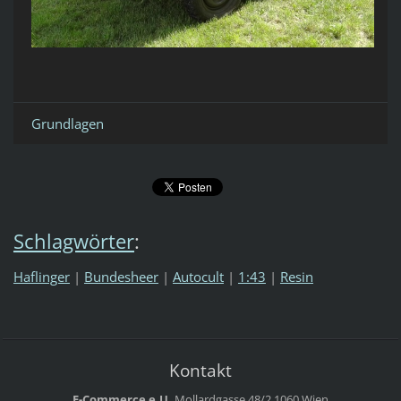
Grundlagen
Schlagwörter
:
Haflinger
|
Bundesheer
|
Autocult
|
1:43
|
Resin
Kontakt
E-Commerce e.U.
Mollardgasse 48/2
1060 Wien