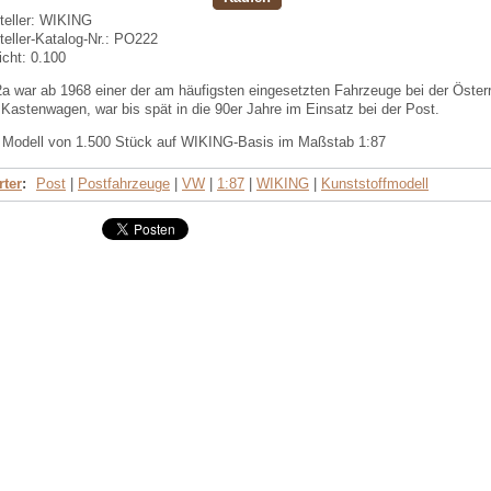
eller:
WIKING
teller-Katalog-Nr.:
PO222
cht:
0.100
 war ab 1968 einer der am häufigsten eingesetzten Fahrzeuge bei der Öster
 Kastenwagen, war bis spät in die 90er Jahre im Einsatz bei der Post.
s Modell von 1.500 Stück auf WIKING-Basis im Maßstab 1:87
ter
:
Post
|
Postfahrzeuge
|
VW
|
1:87
|
WIKING
|
Kunststoffmodell