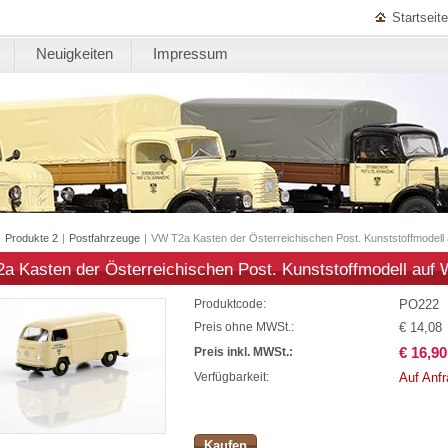
Startseite
Neuigkeiten
Impressum
|
Produkte 2
|
Postfahrzeuge
|
VW T2a Kasten der Österreichischen Post. Kunststoffmodel
a Kasten der Österreichischen Post. Kunststoffmodell auf
PO222
Produktcode:
€ 14,08
Preis ohne MWSt.:
€ 16,90
Preis inkl. MWSt.:
Auf Anf
Verfügbarkeit:
Kaufen