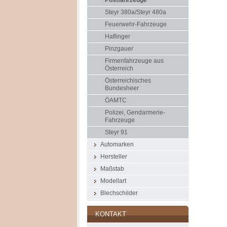
Postfahrzeuge
Steyr 380a/Steyr 480a
Feuerwehr-Fahrzeuge
Haflinger
Pinzgauer
Firmenfahrzeuge aus
Österreich
Österreichisches
Bundesheer
ÖAMTC
Polizei, Gendarmerie-
Fahrzeuge
Steyr 91
Automarken
Hersteller
Maßstab
Modellart
Blechschilder
KONTAKT