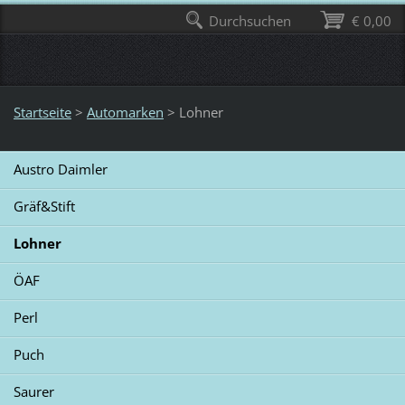
Durchsuchen
€ 0,00
Startseite
>
Automarken
>
Lohner
Austro Daimler
Gräf&Stift
Lohner
ÖAF
Perl
Puch
Saurer